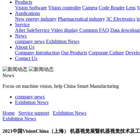
Products
Vision Software
Vision controller
Camera
Code Reader
Lens
V
Applications
New energy industry
Pharmaceutical industry
3C Electronics
l
Service
After SaleService
Video display
Common FAQ
Data downloa
News
company news
Exhibition News
About Us
Company Introduction
Our Products
Corporate Culture
Develo
Contact Us
News
Focus on machine vision, help China Smart Manufacturing
company news
Exhibition News
Home
Service support
Exhibition News
Exhibition News
2021中国VisionChina（上海） 机器视觉展暨机器视觉