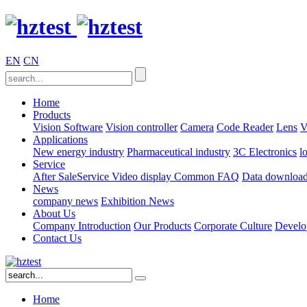
EN
CN
Home
Products
Vision Software
Vision controller
Camera
Code Reader
Lens
V
Applications
New energy industry
Pharmaceutical industry
3C Electronics
l
Service
After SaleService
Video display
Common FAQ
Data downloa
News
company news
Exhibition News
About Us
Company Introduction
Our Products
Corporate Culture
Develo
Contact Us
Home