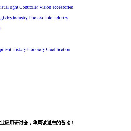
isual light
Controller
Vision accessories
ogistics industry
Photovoltaic industry
d
pment History
Honorary Qualification
技术及工业应用研讨会，华周诚邀您的莅临！