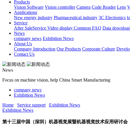
Products
Vision Software
Vision controller
Camera
Code Reader
Lens
V
Applications
New energy industry
Pharmaceutical industry
3C Electronics
l
Service
After SaleService
Video display
Common FAQ
Data downloa
News
company news
Exhibition News
About Us
Company Introduction
Our Products
Corporate Culture
Develo
Contact Us
News
Focus on machine vision, help China Smart Manufacturing
company news
Exhibition News
Home
Service support
Exhibition News
Exhibition News
第十三届中国（深圳）机器视觉展暨机器视觉技术应用研讨会