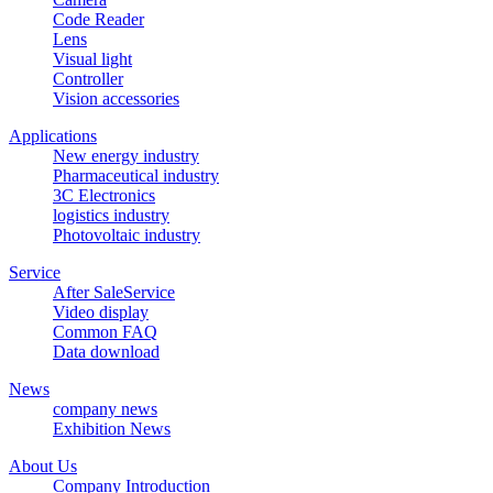
Code Reader
Lens
Visual light
Controller
Vision accessories
Applications
New energy industry
Pharmaceutical industry
3C Electronics
logistics industry
Photovoltaic industry
Service
After SaleService
Video display
Common FAQ
Data download
News
company news
Exhibition News
About Us
Company Introduction