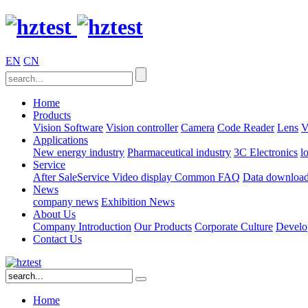
EN
CN
Home
Products
Vision Software
Vision controller
Camera
Code Reader
Lens
V
Applications
New energy industry
Pharmaceutical industry
3C Electronics
l
Service
After SaleService
Video display
Common FAQ
Data downloa
News
company news
Exhibition News
About Us
Company Introduction
Our Products
Corporate Culture
Develo
Contact Us
Home