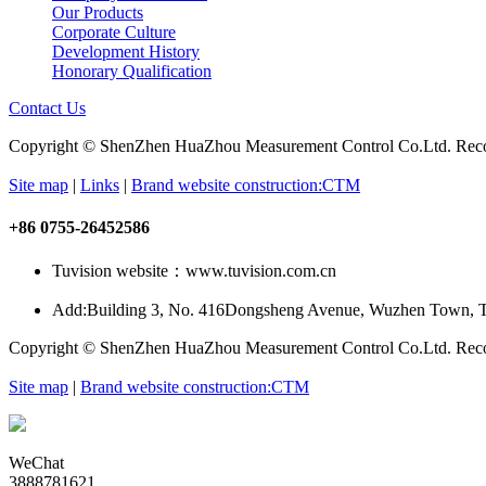
Our Products
Corporate Culture
Development History
Honorary Qualification
Contact Us
Copyright © ShenZhen HuaZhou Measurement Control Co.Ltd. Re
Site map
|
Links
|
Brand website construction:CTM
+86 0755-26452586
Tuvision website：www.tuvision.com.cn
Add:
Building 3, No. 416Dongsheng Avenue, Wuzhen Town, T
Copyright © ShenZhen HuaZhou Measurement Control Co.Ltd. Re
Site map
|
Brand website construction:CTM
WeChat
3888781621