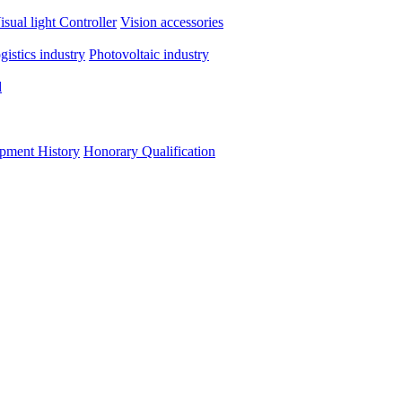
isual light
Controller
Vision accessories
ogistics industry
Photovoltaic industry
d
pment History
Honorary Qualification